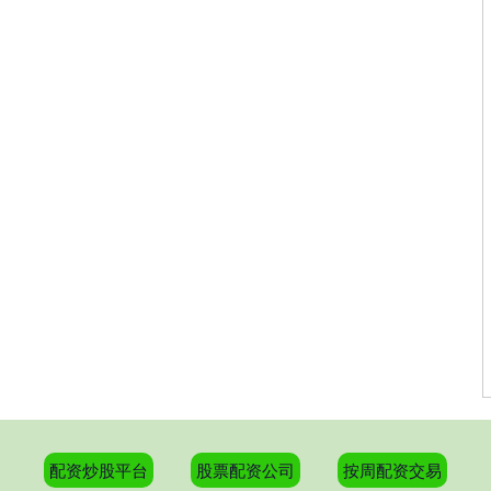
配资炒股平台
股票配资公司
按周配资交易