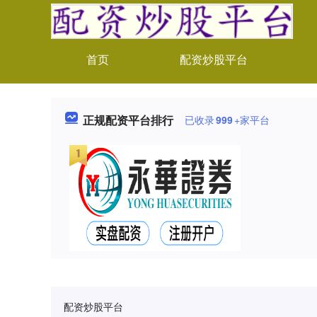
首页
配资炒股平台
正规配资平台排行
已收录
999
+家平台
配资炒股平台