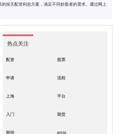
活的按天配资利息方案，满足不同炒股者的需求。通过网上
热点关注
配资
股票
申请
流程
上海
平台
入门
期货
股指
error