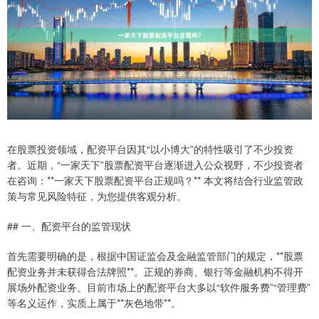
在股票投资领域，配资平台因其“以小博大”的特性吸引了不少投资
者。近期，“一家天下”股票配资平台逐渐进入公众视野，不少投资者
在咨询：**一家天下股票配资平台正规吗？** 本文将结合行业监管政
策与常见风险特征，为您提供客观分析。
## 一、配资平台的监管现状
首先需要明确的是，根据中国证监会及金融监管部门的规定，**股票
配资业务并未获得合法牌照**。正规的券商、银行等金融机构不得开
展场外配资业务。目前市场上的配资平台大多以“软件服务费”“管理费”
等名义运作，实质上属于**灰色地带**。