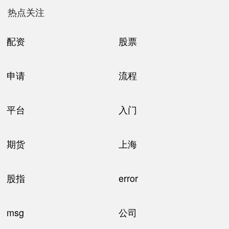
热点关注
配资
股票
申请
流程
平台
入门
期货
上海
股指
error
msg
公司