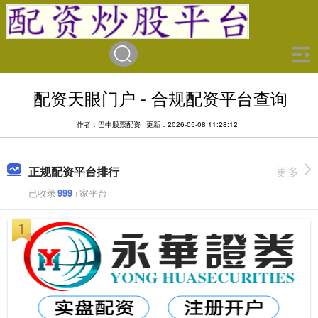
配资天眼门户 - 合规配资平台查询
作者：巴中股票配资
更新：2026-05-08 11:28:12
正规配资平台排行
更多
已收录
999
+家平台