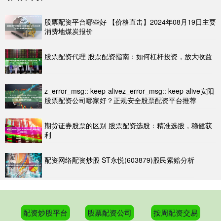
股票配资平台哪些好 【价格直击】2024年08月19日主要
消费地煤炭报价
股票配资代理 股票配资指南：如何杠杆投资，放大收益
z_error_msg:: keep-alivez_error_msg:: keep-alive安阳
股票配资公司哪家好？正规安全股票配资平台推荐
期货证券股票的区别 股票配资选股：精准选股，稳健获
利
配资网络配资炒股 ST永悦(603879)股民索赔分析
配资炒股平台
股票配资公司
按周配资交易