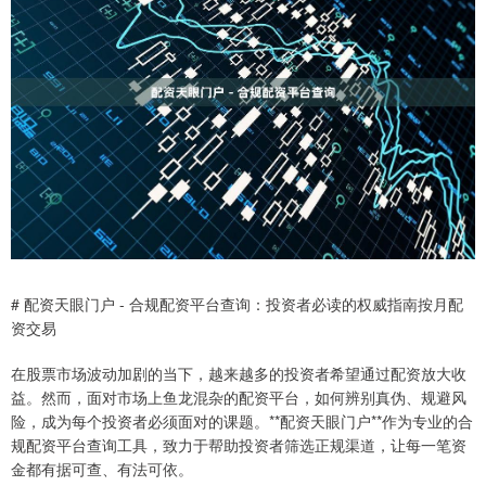
# 配资天眼门户 - 合规配资平台查询：投资者必读的权威指南按月配
资交易
在股票市场波动加剧的当下，越来越多的投资者希望通过配资放大收
益。然而，面对市场上鱼龙混杂的配资平台，如何辨别真伪、规避风
险，成为每个投资者必须面对的课题。**配资天眼门户**作为专业的合
规配资平台查询工具，致力于帮助投资者筛选正规渠道，让每一笔资
金都有据可查、有法可依。