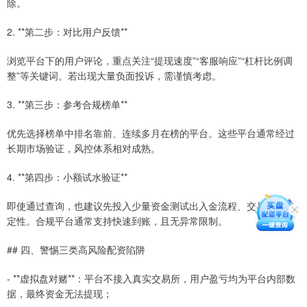
除。
2. **第二步：对比用户反馈**
浏览平台下的用户评论，重点关注“提现速度”“客服响应”“杠杆比例调
整”等关键词。若出现大量负面投诉，需谨慎考虑。
3. **第三步：参考合规榜单**
优先选择榜单中排名靠前、连续多月在榜的平台。这些平台通常经过
长期市场验证，风控体系相对成熟。
4. **第四步：小额试水验证**
即使通过查询，也建议先投入少量资金测试出入金流程、交易软件稳
定性。合规平台通常支持快速到账，且无异常限制。
## 四、警惕三类高风险配资陷阱
- **虚拟盘对赌**：平台不接入真实交易所，用户盈亏均为平台内部数
据，最终资金无法提现；