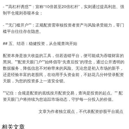
- **高杠杆诱惑**：宣称“10倍甚至20倍杠杆”，实则通过提高利息、强
制平仓规则吞噬本金；
- **无门槛开户**：正规配资需审核投资者资产与风险承受能力，零门
槛平台往往存在隐患。
## 五、结语：稳健投资，从合规查询开始
配资本身是放大收益的工具，但若选错平台，便可能成为吞噬财富的
黑洞。**配资天眼门户**始终倡导“先查后投”的理念，通过公开透明的
数据服务，降低信息不对称带来的风险。无论您是初入市场的新手，
还是经验丰富的老股民，在动用手头资金前，不妨花几分钟登录配资
天眼，为您的投资多上一道安全锁。
**记住：合规是配资的底线按月配资交易，查询是投资的起点。** 配
资天眼门户将持续为您追踪市场动态，守护每一分投入的价值。
文章为作者独立观点，不代表配资炒股平台观点
相关文章