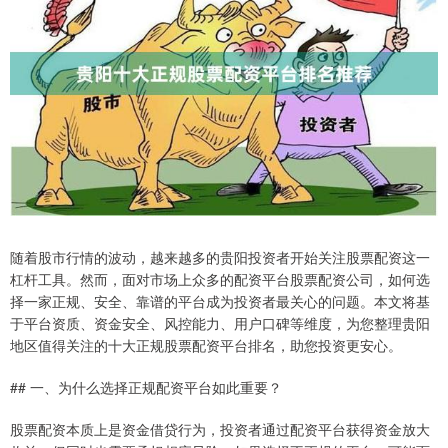
随着股市行情的波动，越来越多的贵阳投资者开始关注股票配资这一
杠杆工具。然而，面对市场上众多的配资平台股票配资公司，如何选
择一家正规、安全、靠谱的平台成为投资者最关心的问题。本文将基
于平台资质、资金安全、风控能力、用户口碑等维度，为您整理贵阳
地区值得关注的十大正规股票配资平台排名，助您投资更安心。
## 一、为什么选择正规配资平台如此重要？
股票配资本质上是资金借贷行为，投资者通过配资平台获得资金放大