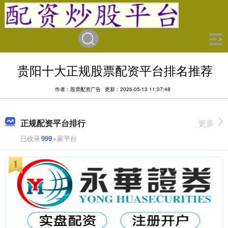
贵阳十大正规股票配资平台排名推荐
作者：股票配资广告
更新：2026-05-13 11:37:48
正规配资平台排行
更多
已收录
999
+家平台