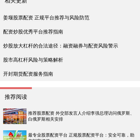
相关更新
姜堰股票配资 正规平台推荐与风险防范
配资炒股优秀平台推荐指南
炒股放大杠杆的合法途径：融资融券与配资风险警示
股市高杠杆风险与策略解析
开封期货配资服务指南
推荐阅读
推荐股票配资 外交部发言人介绍李强总理访问俄罗斯、
白俄罗斯相关安排
最专业股票配资平台 正规股票配资平台：安全可靠，助