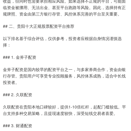
收益，但同时也需要承担相应风险。如果选择不正规的平台，可能面
临资金被挪用、无法出金、甚至平台跑路等风险。因此，选择持有正
规牌照、资金由第三方银行存管、风控体系完善的平台至关重要。
## 二、贵阳十大正规股票配资平台推荐
以下排名基于综合评估，仅供参考，投资者应根据自身情况谨慎选
择：
### 1. 金斧子配资
金斧子配资是国内较早的配资平台之一，与多家券商合作，资金由银
行存管。贵阳用户可享受专业投顾服务，风控体系成熟，适合中长线
投资者。
### 2. 久联配资
久联配资在贵阳本地口碑较好，提供1-10倍杠杆，起配门槛较低。平
台支持多种交易策略，且提现速度较快，深受短线交易者喜爱。
### 3. 财通配资