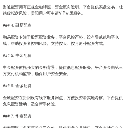
财通配资拥有正规金融牌照，资金流向透明。平台提供实盘交易，杜
绝虚拟盘风险，贵阳用户可申请VIP专属服务。
### 4. 融易配资
融易配资专注于股票配资业务，平台风控严格，设有警戒线和平仓
线，帮助投资者控制风险。支持按天、按月两种配资方式。
### 5. 中金配资
中金配资依托强大的金融背景，提供低息配资服务。平台资金由第三
方支付机构监管，确保用户资金安全。
### 6. 金诚配资
金诚配资在贵阳设有线下服务网点，方便投资者实地考察。平台提供
免息配资活动，适合新手体验。
### 7. 华泰配资
华泰配资与多家证券公司合作，提供实盘交易接口。平台支持分仓交