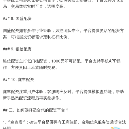
易，交易数据实时可查，透明度高。
### 8. 国盛配资
国盛配资拥有多年行业经验，风控团队专业。平台提供灵活的配资方
案，可根据投资者需求定制杠杆比例。
### 9. 银信配资
银信配资主打低门槛配资，1000元即可起配。平台支持手机APP操
作，方便贵阳上班族随时交易。
### 10. 鑫丰配资
鑫丰配资注重用户体验，客服响应及时。平台提供模拟盘功能，帮助
新手熟悉配资流程后再实盘操作。
## 三、如何选择适合您的配资平台？
1. **查资质**：确认平台是否拥有工商注册、金融信息服务资质等合法
证照。