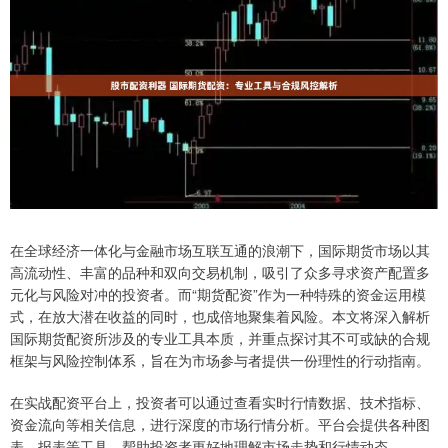
在全球经济一体化与金融市场互联互通的浪潮下，国际期货市场以其
高流动性、丰富的品种和双向交易机制，吸引了众多寻求资产配置多
元化与风险对冲的投资者。而“期货配资”作为一种特殊的资金运用模
式，在放大潜在收益的同时，也成倍地聚集着风险。本文将深入解析
国际期货配资所涉及的专业工具本质，并重点探讨其不可或缺的合规
框架与风险控制体系，旨在为市场参与者提供一份理性的行动指南。
在实战配资平台上，投资者可以通过查看实时行情数据、技术指标、
资金流向等相关信息，进行深度的市场行情分析。平台会提供各种图
表、报表等工具，帮助投资者更好地理解市场走势和行情动态。