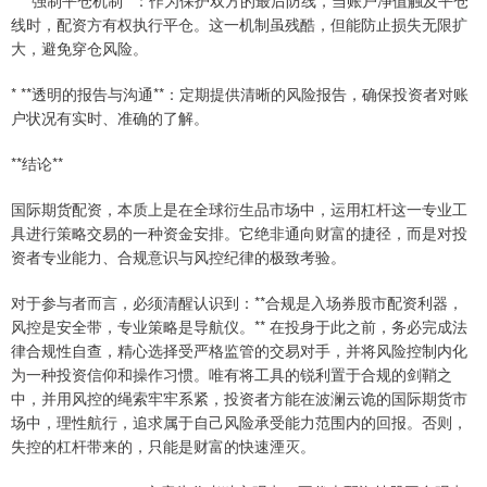
* **强制平仓机制**：作为保护双方的最后防线，当账户净值触及平仓
线时，配资方有权执行平仓。这一机制虽残酷，但能防止损失无限扩
大，避免穿仓风险。
* **透明的报告与沟通**：定期提供清晰的风险报告，确保投资者对账
户状况有实时、准确的了解。
**结论**
国际期货配资，本质上是在全球衍生品市场中，运用杠杆这一专业工
具进行策略交易的一种资金安排。它绝非通向财富的捷径，而是对投
资者专业能力、合规意识与风控纪律的极致考验。
对于参与者而言，必须清醒认识到：**合规是入场券股市配资利器，
风控是安全带，专业策略是导航仪。** 在投身于此之前，务必完成法
律合规性自查，精心选择受严格监管的交易对手，并将风险控制内化
为一种投资信仰和操作习惯。唯有将工具的锐利置于合规的剑鞘之
中，并用风控的绳索牢牢系紧，投资者方能在波澜云诡的国际期货市
场中，理性航行，追求属于自己风险承受能力范围内的回报。否则，
失控的杠杆带来的，只能是财富的快速湮灭。