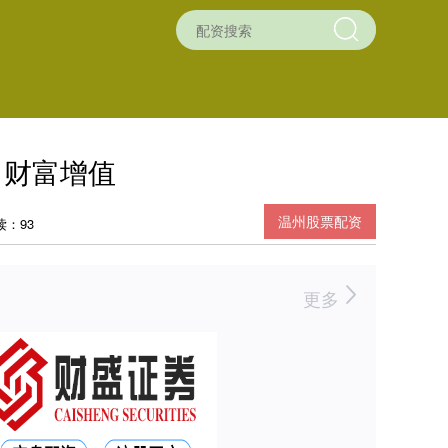
，财富增值
温州股票配资
读：93
更多