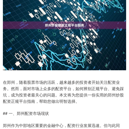
在郑州，随着股票市场的活跃，越来越多的投资者开始关注配资业
务。然而，面对市场上众多的配资平台，如何辨别正规平台、避免踩
坑，成为投资者最关心的问题。本文将为您提供一份实用的郑州炒股
配资正规平台指南，帮助您做出明智选择。
## 一、郑州配资市场现状
郑州作为中部地区重要的金融中心，配资行业发展迅速。但与此同