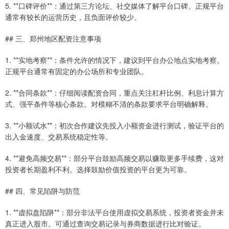
5. **口碑评价**：通过第三方论坛、社交媒体了解平台口碑。正规平台
通常有较长的运营历史，且负面评价较少。
## 三、郑州地区配资注意事项
1. **实地考察**：条件允许的情况下，建议到平台办公地点实地考察。
正规平台通常有固定的办公场所和专业团队。
2. **合同条款**：仔细阅读配资合同，重点关注杠杆比例、利息计算方
式、强平条件等核心条款。对模糊不清的条款要求平台明确解释。
3. **小额试水**：初次合作建议先投入小额资金进行测试，验证平台的
出入金速度、交易系统稳定性等。
4. **避免高频交易**：部分平台鼓励高频交易以赚取更多手续费，这对
投资者长期盈利不利。选择鼓励价值投资的平台更为可靠。
## 四、常见陷阱与防范
1. **虚拟盘陷阱**：部分非法平台使用虚拟交易系统，投资者资金并未
真正进入股市。可通过查询交易记录与券商数据进行比对验证。