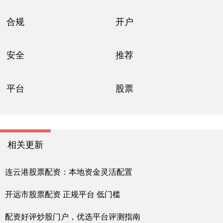
合规
开户
安全
推荐
平台
股票
相关更新
连云港股票配资：本地资金灵活配置
开远市股票配资 正规平台 低门槛
配资好评炒股门户，优选平台评测指南