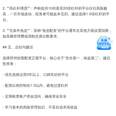
2. **高杠杆诱惑**：声称提供10倍甚至20倍杠杆的平台往往风险极
高，一旦市场波动，投资者可能血本无归。建议选择1-5倍杠杆的平
台。
3. **无条件免息**：宣称“免息配资”的平台通常在其他方面设置陷阱，
如高额管理费或强制交易次数要求。
## 五、总结与建议
选择郑州炒股配资正规平台，核心在于“安全第一，收益第二”。建议
投资者：
- 优先选择运营3年以上、口碑良好的平台
- 配资比例控制在1:3以内，避免过度杠杆
- 定期检查账户资金流向，确保资金安全
- 学习基本的风险管理知识，不盲目追求高收益