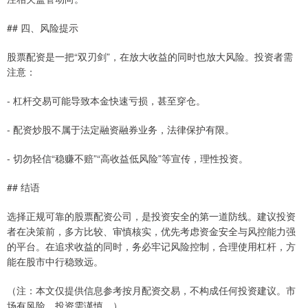
## 四、风险提示
股票配资是一把“双刃剑”，在放大收益的同时也放大风险。投资者需
注意：
- 杠杆交易可能导致本金快速亏损，甚至穿仓。
- 配资炒股不属于法定融资融券业务，法律保护有限。
- 切勿轻信“稳赚不赔”“高收益低风险”等宣传，理性投资。
## 结语
选择正规可靠的股票配资公司，是投资安全的第一道防线。建议投资
者在决策前，多方比较、审慎核实，优先考虑资金安全与风控能力强
的平台。在追求收益的同时，务必牢记风险控制，合理使用杠杆，方
能在股市中行稳致远。
（注：本文仅提供信息参考按月配资交易，不构成任何投资建议。市
场有风险，投资需谨慎。）