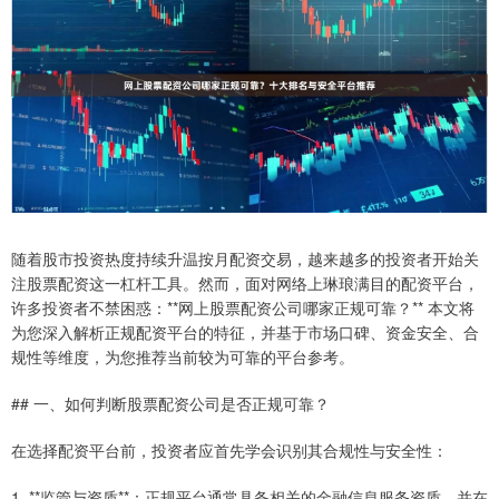
随着股市投资热度持续升温按月配资交易，越来越多的投资者开始关
注股票配资这一杠杆工具。然而，面对网络上琳琅满目的配资平台，
许多投资者不禁困惑：**网上股票配资公司哪家正规可靠？** 本文将
为您深入解析正规配资平台的特征，并基于市场口碑、资金安全、合
规性等维度，为您推荐当前较为可靠的平台参考。
## 一、如何判断股票配资公司是否正规可靠？
在选择配资平台前，投资者应首先学会识别其合规性与安全性：
1. **监管与资质**：正规平台通常具备相关的金融信息服务资质，并在