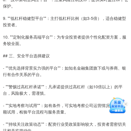
保护。
9. **低杠杆稳健型平台**：主打低杠杆比例（如3-5倍），适合稳健型
投资者。
10. **定制化服务高端平台**：为专业投资者提供个性化配资方案，服
务较全面。
## 三、安全平台选择建议
- **优先选择背景实力强的平台**：如知名金融集团旗下或与券商、银
行有合作关系的平台。
- **警惕过高杠杆承诺**：凡承诺提供过高杠杆（如10倍以上）的平
台，风险极大，需谨慎。
- **实地考察与试用**：如有条件，可实地考察公司运营情况；或先小
额试用，检验平台流程与服务质量。
- **持续关注政策动态**：配资行业受政策影响较大，投资者需密切关
注相关监管动向。